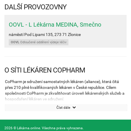
DALŠÍ PROVOZOVNY
OOVL - L Lékárna MEDINA, Smečno
náměstí Pod Lipami 135,
273 71
Zlonice
OOVL
Odloučené oddělení výdeje léčiv
O SÍTI LÉKÁREN COPHARM
CoPharm je sdružení samostatných lékáren (aliance), která čítá
přes 210 plně kvalifikovaných lékáren v České republice. Cílem
společnosti CoPharm je zkvalitňovat úroveň lékárenských služeb a
hospodaření lékáren ve sdružení.
Číst dále
2026 © Lékárna.online. Všechna práva vyhrazena.