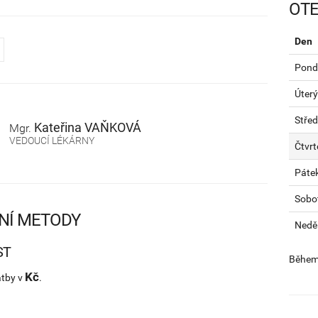
OTE
Den
Pondě
Úterý
Stře
Kateřina
VAŇKOVÁ
Mgr.
VEDOUCÍ LÉKÁRNY
Čtvrt
Páte
Sobo
NÍ METODY
Nedě
ST
Během 
Kč
atby v
.