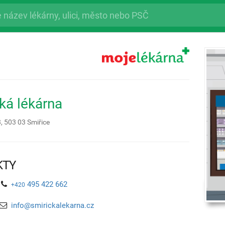
ká lékárna
8,
503 03
Smiřice
KTY
495 422 662
+420
info@smirickalekarna.cz