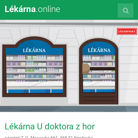
Lékárna
.online
Lékárna U doktora z hor
náměstí T. G. Masaryka 661,
468 51
Smržovka