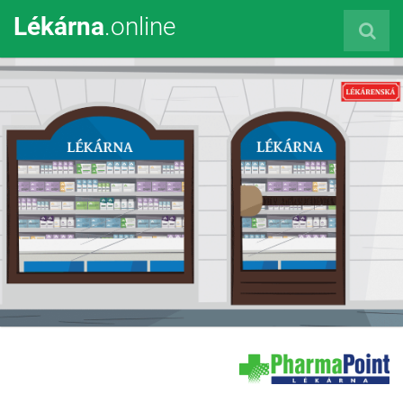
Lékárna
.online