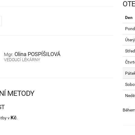
OTE
Den
Pondě
Úterý
Stře
Olina
POSPÍŠILOVÁ
Mgr.
VEDOUCÍ LÉKÁRNY
Čtvrt
Páte
Sobo
NÍ METODY
Nedě
ST
Během 
Kč
atby v
.