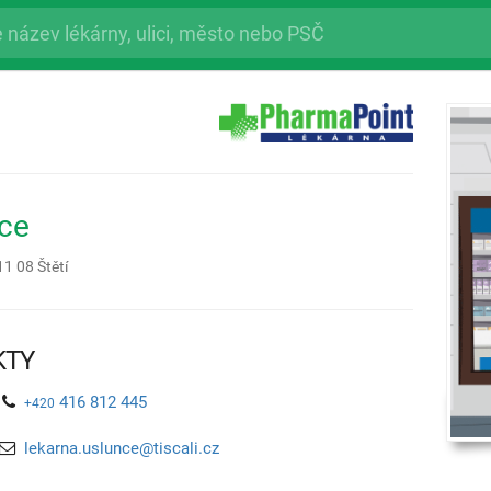
ce
11 08
Štětí
KTY
416 812 445
+420
lekarna.uslunce@tiscali.cz