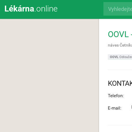
Lékárna
.online
OOVL -
náves Četník
OOVL
Odloučen
KONTA
Telefon:
E-mail: