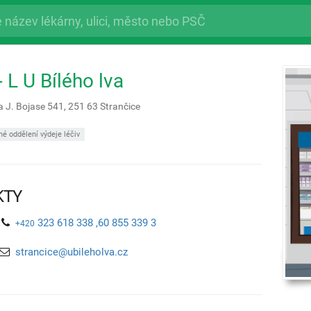
 L U Bílého lva
a J. Bojase 541,
251 63
Strančice
é oddělení výdeje léčiv
KTY
323 618 338 ,60 855 339 3
+420
strancice@ubileholva.cz