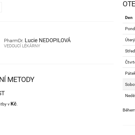
OTE
Den
Pondě
Lucie
NEDOPILOVÁ
Úterý
PharmDr.
VEDOUCÍ LÉKÁRNY
Stře
Čtvrt
Páte
NÍ METODY
Sobo
ST
Nedě
Kč
atby v
.
Během 