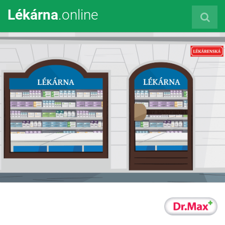
Lékárna
.online