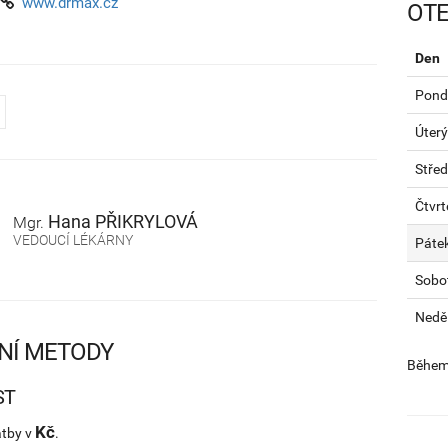
www.drmax.cz
OTE
Den
Pondě
Úterý
Stře
Čtvrt
Hana
PŘIKRYLOVÁ
Mgr.
VEDOUCÍ LÉKÁRNY
Páte
Sobo
Nedě
NÍ METODY
Během 
ST
Kč
atby v
.