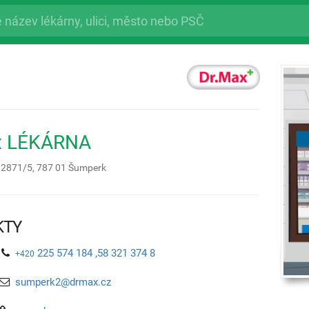
x LÉKÁRNA
e 2871/5,
787 01
Šumperk
KTY
225 574 184 ,58 321 374 8
+420
sumperk2@drmax.cz