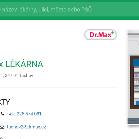
ax LÉKÁRNA
11,
347 01
Tachov
KTY
225 574 081
+420
tachov2@drmax.cz