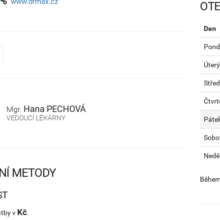
www.drmax.cz
OTE
Den
Pondě
Úterý
Stře
Čtvrt
Hana
PECHOVÁ
Mgr.
VEDOUCÍ LÉKÁRNY
Páte
Sobo
Nedě
NÍ METODY
Během 
ST
Kč
atby v
.