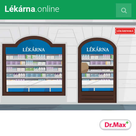
Lékárna
.online