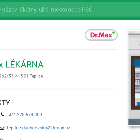
ax LÉKÁRNA
962/53,
415 01
Teplice
KTY
225 574 409
+420
teplice.duchcovska@drmax.cz