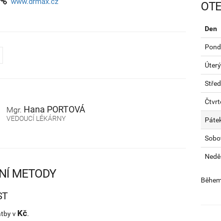
www.drmax.cz
OTE
Den
Pondě
Úterý
Stře
Čtvrt
Hana
PORTOVÁ
Mgr.
VEDOUCÍ LÉKÁRNY
Páte
Sobo
Nedě
NÍ METODY
Během 
ST
Kč
atby v
.