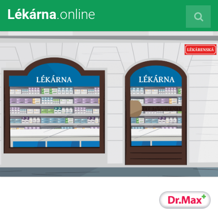
Lékárna
.online