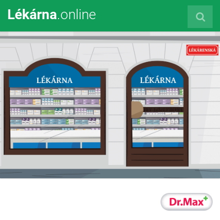
Lékárna
.online