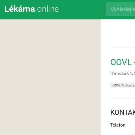
Lékárna
.online
OOVL 
Hlinecká 64,
OOVL
Odloučen
KONTA
Telefon: