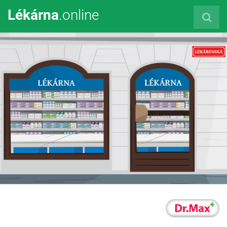
Lékárna
.online