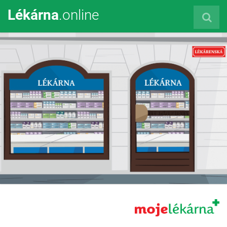
Lékárna
.online