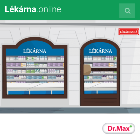
Lékárna
.online