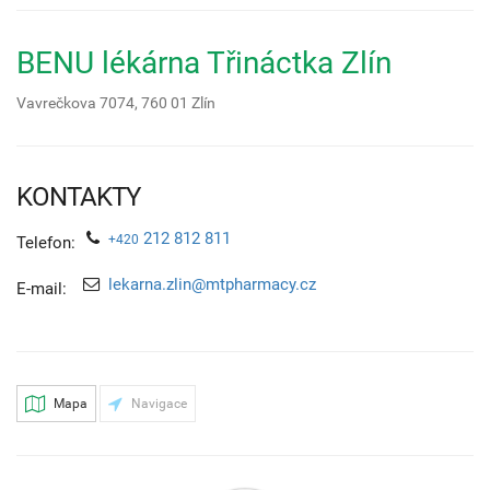
BENU lékárna Třináctka Zlín
Vavrečkova 7074,
760 01
Zlín
KONTAKTY
212 812 811
+420
Telefon:
lekarna.zlin@mtpharmacy.cz
E-mail:
Mapa
Navigace