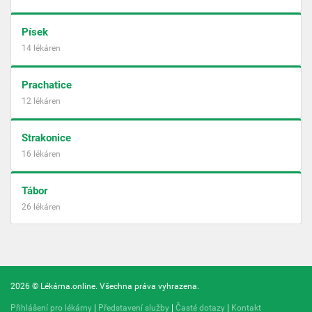
Písek
14 lékáren
Prachatice
12 lékáren
Strakonice
16 lékáren
Tábor
26 lékáren
2026 © Lékárna.online. Všechna práva vyhrazena.
Přihlášení pro lékárny
|
Představení služby
|
Časté dotazy
|
Kontakt