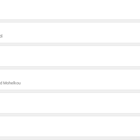
dí
ad Mohelkou