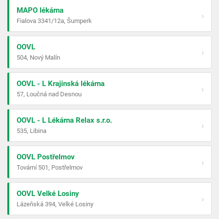
MAPO lékárna
›
Fialova 3341/12a, Šumperk
OOVL
›
504, Nový Malín
OOVL - L Krajinská lékárna
›
57, Loučná nad Desnou
OOVL - L Lékárna Relax s.r.o.
›
535, Libina
OOVL Postřelmov
›
Tovární 501, Postřelmov
OOVL Velké Losiny
›
Lázeňská 394, Velké Losiny