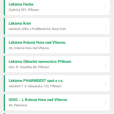
Lékárna Herba
›
Žežická 597, Příbram
Lékárna Knín
›
náměstí Jiřího z Poděbrad 64, Nový Knín
Lékárna Krásná Hora nad Vltavou
›
28, Krásná Hora nad Vltavou
Lékárna Oblastní nemocnice Příbram
›
Gen. R. Tesaříka 80, Příbram
Lékárna PHARMGEST spol.s r.o.
›
náměstí T. G. Masaryka 123, Příbram
OOVL - L Krásná Hora nad Vltavou
›
49, Petrovice