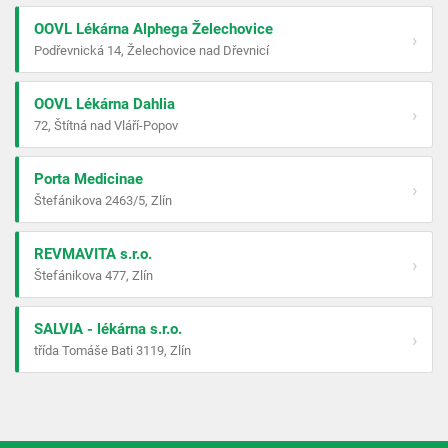
OOVL Lékárna Alphega Želechovice
›
Podřevnická 14, Želechovice nad Dřevnicí
OOVL Lékárna Dahlia
›
72, Štítná nad Vláří-Popov
Porta Medicinae
›
Štefánikova 2463/5, Zlín
REVMAVITA s.r.o.
›
Štefánikova 477, Zlín
SALVIA - lékárna s.r.o.
›
třída Tomáše Bati 3119, Zlín