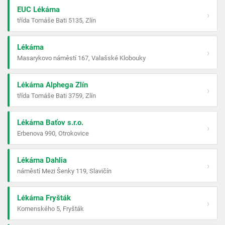
EUC Lékárna
›
třída Tomáše Bati 5135, Zlín
Lékárna
›
Masarykovo náměstí 167, Valašské Klobouky
Lékárna Alphega Zlín
›
třída Tomáše Bati 3759, Zlín
Lékárna Baťov s.r.o.
›
Erbenova 990, Otrokovice
Lékárna Dahlia
›
náměstí Mezi Šenky 119, Slavičín
Lékárna Fryšták
›
Komenského 5, Fryšták