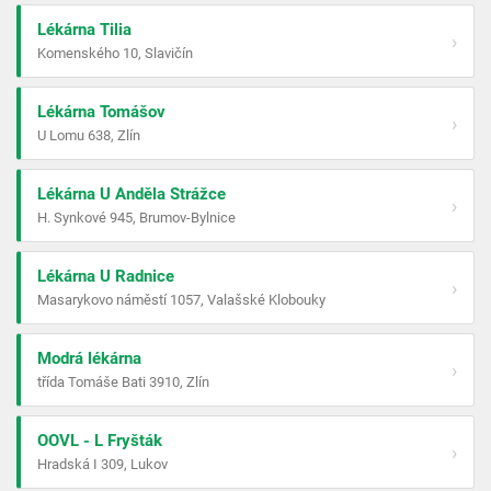
Lékárna Tilia
›
Komenského 10, Slavičín
Lékárna Tomášov
›
U Lomu 638, Zlín
Lékárna U Anděla Strážce
›
H. Synkové 945, Brumov-Bylnice
Lékárna U Radnice
›
Masarykovo náměstí 1057, Valašské Klobouky
Modrá lékárna
›
třída Tomáše Bati 3910, Zlín
OOVL - L Fryšták
›
Hradská I 309, Lukov