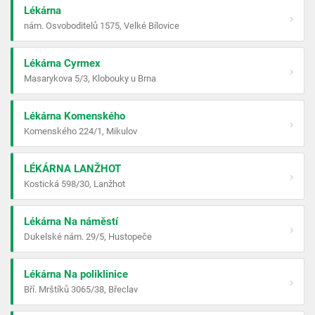
Lékárna
›
nám. Osvoboditelů 1575, Velké Bílovice
Lékárna Cyrmex
›
Masarykova 5/3, Klobouky u Brna
Lékárna Komenského
›
Komenského 224/1, Mikulov
LÉKÁRNA LANŽHOT
›
Kostická 598/30, Lanžhot
Lékárna Na náměstí
›
Dukelské nám. 29/5, Hustopeče
Lékárna Na poliklinice
›
Bří. Mrštíků 3065/38, Břeclav