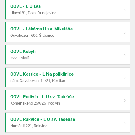
OOVL - L U Lva
›
Hlavní 81, Dolní Dunajovice
OOVL - Lékárna U sv. Mikuláše
›
Osvobození 600, Šitbořice
OOVL Kobylí
›
722, Kobylí
OOVL Kostice - L Na poliklinice
›
nám. Osvobození 14/21, Kostice
OOVL Podivín - L U sv. Tadeáše
›
Komenského 269/26, Podivín
OOVL Rakvice - L U sv. Tadeáše
›
Náměstí 221, Rakvice