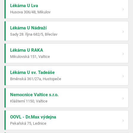
Lékárna U Lva
›
Husova 306/48, Mikulov
Lékárna U Nádraží
›
Sady 28. října 682/5, Břeclav
Lékárna U RAKA
›
Mikulovská 151, Valtice
Lékárna U sv. Tadeáše
›
Brněnská 361/27a, Hustopeče
Nemocnice Valtice s.r.o.
›
Klášterní 1150, Valtice
OOVL - Dr.Max výdejna
›
Pekařská 75, Lednice