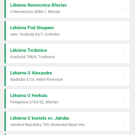
Lékárna Nemocnice Břeclav
›
U Nemocnice 3066/1, Břeclav
Lékárna Pod Sloupem
›
nám. Svobody 63/7, Drnholec
Lékárna Tvrdonice
›
Kostická 798/8, Tvrdonice
Lékárna U Alexandra
›
Nádražní 3/14, Velké Pavlovice
Lékárna U Herkula
›
Fintajslova 3163/52, Břeclav
Lékárna U kostela sv. Jakuba
›
náměstí Republiky 790, Moravská Nová Ves