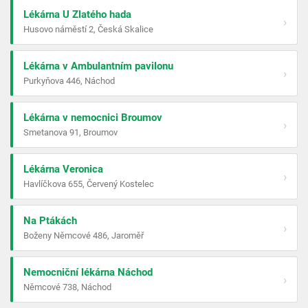
Lékárna U Zlatého hada
›
Husovo náměstí 2, Česká Skalice
Lékárna v Ambulantním pavilonu
›
Purkyňova 446, Náchod
Lékárna v nemocnici Broumov
›
Smetanova 91, Broumov
Lékárna Veronica
›
Havlíčkova 655, Červený Kostelec
Na Ptákách
›
Boženy Němcové 486, Jaroměř
Nemocniční lékárna Náchod
›
Němcové 738, Náchod