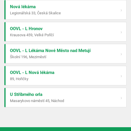
Nová lékárna
›
Legionářská 33, Česká Skalice
OOVL - L Hronov
›
Krausova 459, Velké Poříčí
OOVL - L Lékárna Nové Město nad Metují
›
Školní 196, Meziměstí
OOVL - L Nová lékárna
›
89, Hořičky
U Stříbrného orla
›
Masarykovo náměstí 45, Náchod