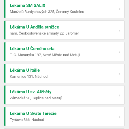
Lékárna SM SALIX
›
Manželů Burdychových 325, Červený Kostelec
Lékárna U Anděla strážce
›
nám. Československé armády 22, Jaroměř
Lékárna U Černého orla
›
T. G. Masaryka 197, Nové Město nad Metují
Lékárna U Itálie
›
Kamenice 131, Náchod
Lékárna U sv. Alžběty
›
Zámecká 20, Teplice nad Metují
Lékárna U Svaté Terezie
›
Tyršova 866, Náchod