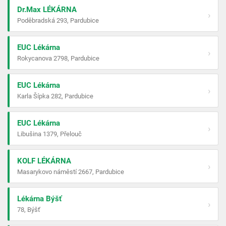
Dr.Max LÉKÁRNA
›
Poděbradská 293, Pardubice
EUC Lékárna
›
Rokycanova 2798, Pardubice
EUC Lékárna
›
Karla Šípka 282, Pardubice
EUC Lékárna
›
Libušina 1379, Přelouč
KOLF LÉKÁRNA
›
Masarykovo náměstí 2667, Pardubice
Lékárna Býšť
›
78, Býšť