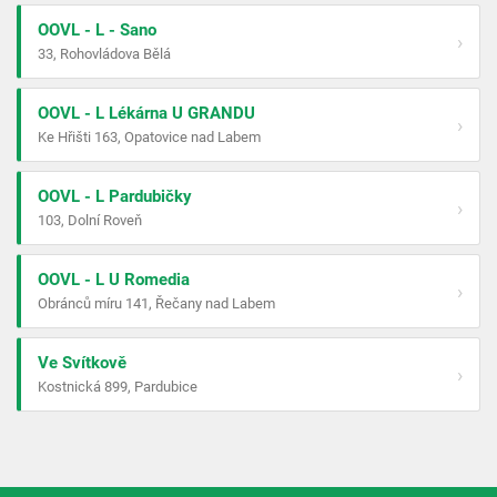
OOVL - L - Sano
›
33, Rohovládova Bělá
OOVL - L Lékárna U GRANDU
›
Ke Hřišti 163, Opatovice nad Labem
OOVL - L Pardubičky
›
103, Dolní Roveň
OOVL - L U Romedia
›
Obránců míru 141, Řečany nad Labem
Ve Svítkově
›
Kostnická 899, Pardubice