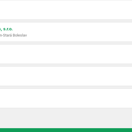
 s.r.o.
-Stará Boleslav