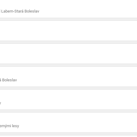
 Labem-Stará Boleslav
 Boleslav
y
ernými lesy