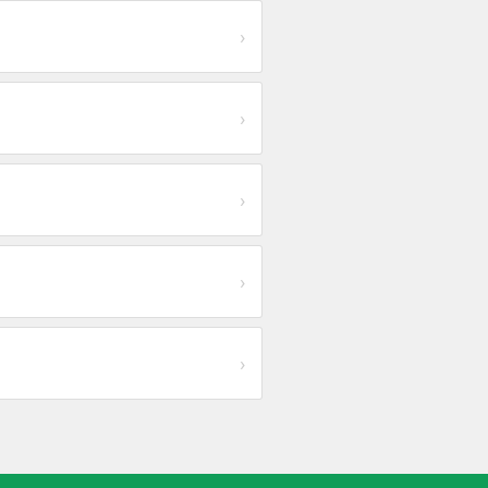
›
›
›
›
›