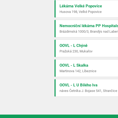
Lékárna Velké Popovice
Husova 198, Velké Popovice
Nemocniční lékárna PP Hospitals,
Brázdimská 1000/3, Brandýs nad Labem
OOVL - L Chýně
Pražská 230, Mukařov
OOVL - L Skalka
Martinova 142, Líbeznice
OOVL - L U Bílého lva
náves Četníka J. Bojase 541, Strančice