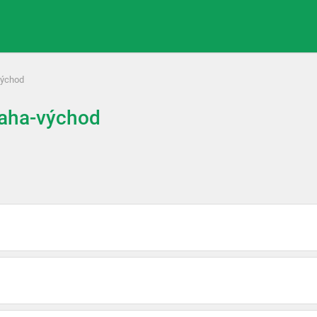
východ
raha-východ