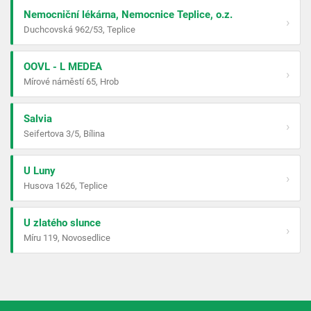
Nemocniční lékárna, Nemocnice Teplice, o.z.
›
Duchcovská 962/53, Teplice
OOVL - L MEDEA
›
Mírové náměstí 65, Hrob
Salvia
›
Seifertova 3/5, Bílina
U Luny
›
Husova 1626, Teplice
U zlatého slunce
›
Míru 119, Novosedlice