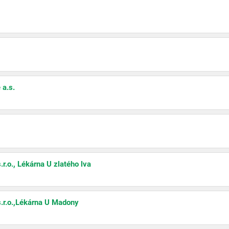
 a.s.
o., Lékárna U zlatého lva
.o.,Lékárna U Madony